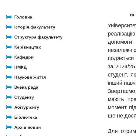
Головна
Університ
Історія факультету
реалізаці
Структура факультету
допомоги 
Керівництво
незалежніс
Кафедри
подається 
за 2024/2
НМКД
студент, я
Наукове життя
інший навч
Вчена рада
Звертаємо
Студенту
мають пр
момент пі
Абітурієнту
ще не дося
Бібліотека
Архів новин
Для отрим