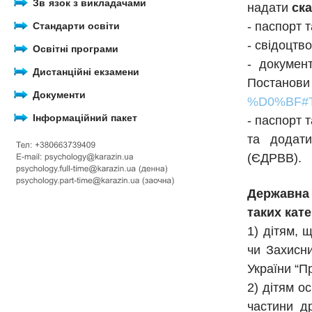
Зв`язок з викладачами
надати
ска
- паспорт 
Стандарти освіти
- свідоцтв
Освітні програми
- докумен
Дистанційні екзамени
Постанов
Документи
%D0%BF#T
Інформаційний пакет
- паспорт 
та додати
(ЄДРВВ).
Державна 
таких кате
1) дітям, 
чи Захисни
України “Пр
2) дітям о
частини др