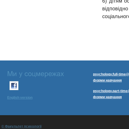
6) дітям о
відповідно
соціальног
psychology.full-time@
форми навчання
psychology.part-time
форми навчання
English version
© Факультет психології