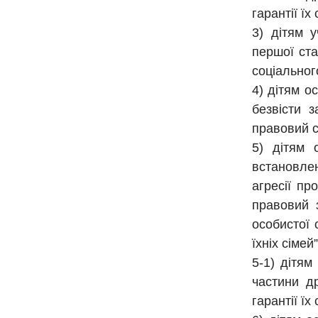
гарантії їх
3) дітям 
першої ста
соціальног
4) дітям о
безвісти 
правовий с
5) дітям 
встановле
агресії пр
правовий 
особистої 
їхніх сімей”
5-1) дітям
частини др
гарантії їх